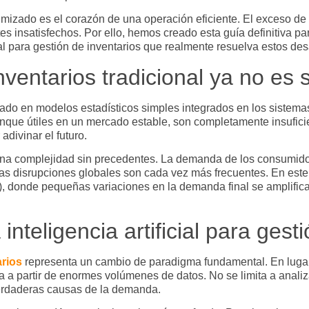
mizado es el corazón de una operación eficiente. El exceso de
es insatisfechos. Por ello, hemos creado esta guía definitiva par
ial para gestión de inventarios
que realmente resuelva estos des
ventarios tradicional ya no es 
sado en modelos estadísticos simples integrados en los sistem
que útiles en un mercado estable, son completamente insuficient
adivinar el futuro.
na complejidad sin precedentes. La demanda de los consumidor
 las disrupciones globales son cada vez más frecuentes. En est
), donde pequeñas variaciones en la demanda final se amplifica
nteligencia artificial para gest
arios
representa un cambio de paradigma fundamental. En lugar d
a partir de enormes volúmenes de datos. No se limita a analizar
verdaderas causas de la demanda.