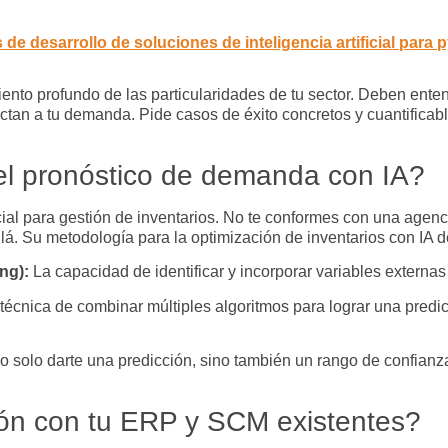
 de desarrollo de soluciones de inteligencia artificial par
to profundo de las particularidades de tu sector. Deben entend
fectan a tu demanda. Pide casos de éxito concretos y cuantifica
el pronóstico de demanda con IA?
icial para gestión de inventarios
. No te conformes con una agenc
llá. Su metodología para la
optimización de inventarios con IA
de
ing
):
La capacidad de identificar y incorporar variables externa
técnica de combinar múltiples algoritmos para lograr una predi
 solo darte una predicción, sino también un rango de confianza.
ión con tu ERP y SCM existentes?