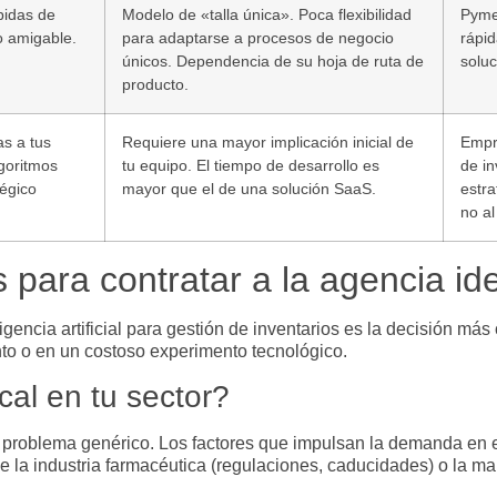
pidas de
Modelo de «talla única». Poca flexibilidad
Pyme
o amigable.
para adaptarse a procesos de negocio
rápid
únicos. Dependencia de su hoja de ruta de
solu
producto.
s a tus
Requiere una mayor implicación inicial de
Empr
lgoritmos
tu equipo. El tiempo de desarrollo es
de in
égico
mayor que el de una solución SaaS.
estra
no al
 para contratar a la agencia id
ligencia artificial para gestión de inventarios
es la decisión más c
ento o en un costoso experimento tecnológico.
cal en tu sector?
 problema genérico. Los factores que impulsan la demanda en e
de la industria farmacéutica (regulaciones, caducidades) o la 