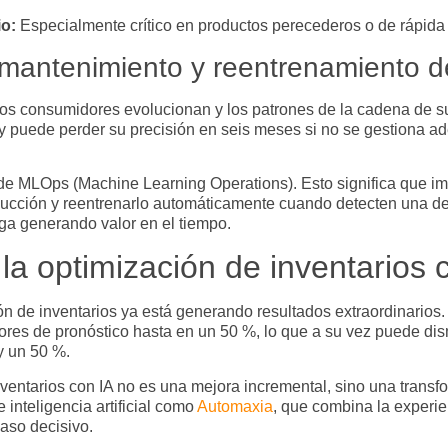
io:
Especialmente crítico en productos perecederos o de rápida 
l mantenimiento y reentrenamiento 
os consumidores evolucionan y los patrones de la cadena de s
 puede perder su precisión en seis meses si no se gestiona
 de MLOps (
Machine Learning Operations
). Esto significa que 
ucción y reentrenarlo automáticamente cuando detecten una de
ga generando valor en el tiempo.
la optimización de inventarios 
ión de inventarios
ya está generando resultados extraordinarios
rores de pronóstico hasta en un 50 %, lo que a su vez puede dis
y un 50 %.
ventarios con IA
no es una mejora incremental, sino una transf
inteligencia artificial
como
Automaxia
, que combina la experi
aso decisivo.